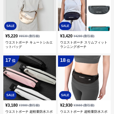
SALE
SALE
¥
5,220
¥
3,420
¥
6530
(割引前)
¥
4280
(割引前)
ウエストポーチ キュートシルエ
ウエストポーチ スリムフィット
ットバッグ
ランニングポーチ
17
18
位
位
SALE
SALE
¥
3,180
¥
2,930
¥
3980
(割引前)
¥
3660
(割引前)
ウエストポーチ 超軽量防水スポ
ウエストポーチ 超軽量防水スポ