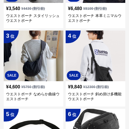
¥
3,540
¥
6,480
¥
4430
(割引前)
¥
8100
(割引前)
ウエストポーチ スタイリッシュ
ウエストポーチ 本革ミニマルウ
ウエストポーチ
エストポーチ
3
4
位
位
SALE
SALE
¥
4,600
¥
9,840
¥
5750
(割引前)
¥
12300
(割引前)
ウエストポーチ なめらか曲線ウ
ウエストポーチ 斜め掛け多機能
エストポーチ
ウエストポーチ
5
6
位
位