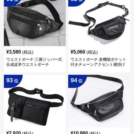
¥
3,580
¥
5,060
(税込)
(税込)
ウエストポーチ 三層ジッパー式
ウエストポーチ 多機能ポケット
合成皮革ウエストポーチ
付きチェーンアクセント腰掛け
鞄
93
94
位
位
¥
7,920
¥
10,860
(税込)
(税込)