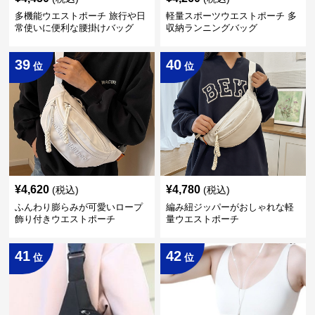
多機能ウエストポーチ 旅行や日
軽量スポーツウエストポーチ 多
常使いに便利な腰掛けバッグ
収納ランニングバッグ
39
40
位
位
¥
4,620
¥
4,780
(税込)
(税込)
ふんわり膨らみが可愛いロープ
編み紐ジッパーがおしゃれな軽
飾り付きウエストポーチ
量ウエストポーチ
41
42
位
位