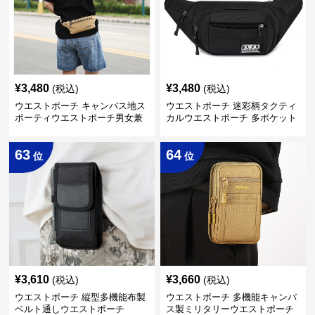
¥
3,480
¥
3,480
(税込)
(税込)
ウエストポーチ キャンバス地ス
ウエストポーチ 迷彩柄タクティ
ポーティウエストポーチ男女兼
カルウエストポーチ 多ポケット
用
仕様
63
64
位
位
¥
3,610
¥
3,660
(税込)
(税込)
ウエストポーチ 縦型多機能布製
ウエストポーチ 多機能キャンバ
ベルト通しウエストポーチ
ス製ミリタリーウエストポーチ