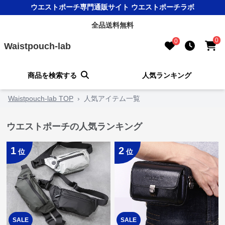
ウエストポーチ専門通販サイト ウエストポーチラボ
全品送料無料
0
0
Waistpouch-lab
商品を検索する
人気ランキング
Waistpouch-lab TOP
›
人気アイテム一覧
ウエストポーチの人気ランキング
1
2
位
位
SALE
SALE