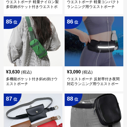
ウエストポーチ 軽量ナイロン製
ウエストポーチ 軽量コンパクト
多収納ポケット付きウエストポ
ランニング用ウエストポーチ
ーチ
85
86
位
位
¥
3,630
¥
3,090
(税込)
(税込)
多機能ポケット付き斜め掛けウ
ウエストポーチ 反射帯付き夜間
エストポーチ
対応ランニング用ウエストポー
チ
87
88
位
位