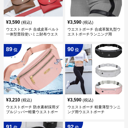
¥
3,590
¥
3,590
(税込)
(税込)
ウエストポーチ 合成皮革ベルト
ウエストポーチ 合成革製丸型ウ
一体型普段使いミニ財布ウエス
エストポーチランニング用
トポーチ
89
90
位
位
¥
3,210
¥
3,590
(税込)
(税込)
ウエストポーチ 防水素材採用ダ
ウエストポーチ 軽量薄型ランニ
ブルジッパー軽量ウエストポー
ング用ウエストポーチ
チ
91
92
位
位