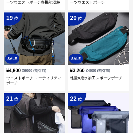
ーツウエストポーチ多機能収納
ーツウエストポーチ
型
19
20
位
位
SALE
SALE
¥
4,800
¥
3,260
¥
6000
(割引前)
¥
4080
(割引前)
ウエストポーチ ユーティリティ
軽量×撥水加工スポーツポーチ
ポーチ
21
22
位
位