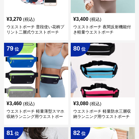
¥
3,270
¥
3,400
(税込)
(税込)
ウエストポーチ 普段使い花柄プ
ウエストポーチ 夜間反射機能付
リント二層式ウエストポーチ
き軽量ウエストポーチ
79
80
位
位
¥
3,460
¥
3,080
(税込)
(税込)
ウエストポーチ 軽量薄型スマホ
ウエストポーチ 軽量防水三層収
収納ランニング用ウエストポー
納ランニング用ウエストポーチ
チ
81
82
位
位