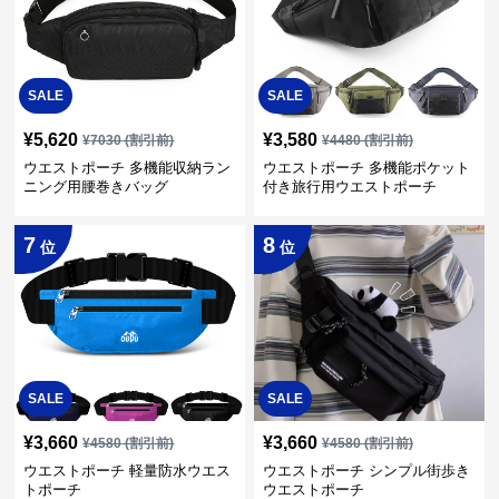
SALE
SALE
¥
5,620
¥
3,580
¥
7030
(割引前)
¥
4480
(割引前)
ウエストポーチ 多機能収納ラン
ウエストポーチ 多機能ポケット
ニング用腰巻きバッグ
付き旅行用ウエストポーチ
7
8
位
位
SALE
SALE
¥
3,660
¥
3,660
¥
4580
(割引前)
¥
4580
(割引前)
ウエストポーチ 軽量防水ウエス
ウエストポーチ シンプル街歩き
トポーチ
ウエストポーチ