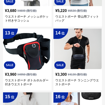
SALE
SALE
¥
3,680
¥
5,220
¥
4600
(割引前)
¥
6530
(割引前)
ウエストポーチ メッシュポケッ
ウエストポーチ 登山用フィット
ト付きサコッシュ
バッグ
13
14
位
位
SALE
SALE
¥
3,960
¥
3,300
¥
4950
(割引前)
¥
4130
(割引前)
ウエストポーチ ボトルホルダー
ウエストポーチ ランニングウエ
付きウエストポーチ
ストポーチ
15
16
位
位