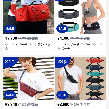
SALE
SALE
¥
7,700
¥
4,300
¥
9630
(割引前)
¥
5380
(割引前)
ウエストポーチ マウンテンバッ
ウエストポーチ スポーツウエス
グ
トポーチ
27
28
位
位
SALE
SALE
¥
3,340
¥
3,680
¥
4180
(割引前)
¥
4600
(割引前)