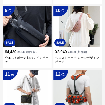
9
10
位
位
SALE
SALE
¥
4,420
¥
3,040
¥
5530
(割引前)
¥
3800
(割引前)
ウエストポーチ 防水レインポー
ウエストポーチ ムーンデザイン
チ
ポーチ
11
12
位
位