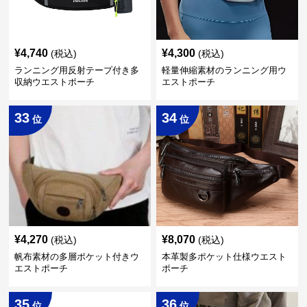
¥
4,740
¥
4,300
(税込)
(税込)
ランニング用反射テープ付き多
軽量伸縮素材のランニング用ウ
収納ウエストポーチ
エストポーチ
33
34
位
位
¥
4,270
¥
8,070
(税込)
(税込)
帆布素材の多層ポケット付きウ
本革製多ポケット仕様ウエスト
エストポーチ
ポーチ
35
36
位
位