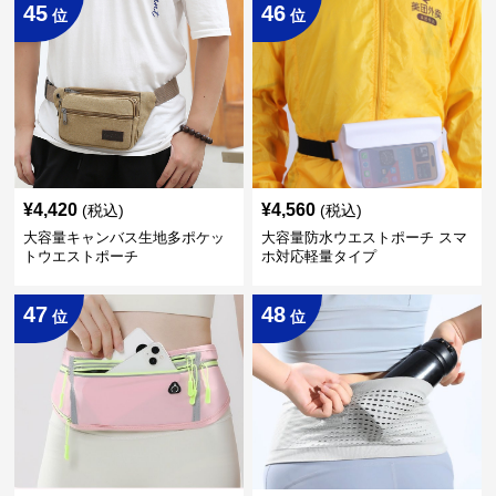
45
46
位
位
¥
4,420
¥
4,560
(税込)
(税込)
大容量キャンバス生地多ポケッ
大容量防水ウエストポーチ スマ
トウエストポーチ
ホ対応軽量タイプ
47
48
位
位