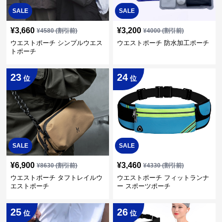
SALE
SALE
¥
3,660
¥
3,200
¥
4580
(割引前)
¥
4000
(割引前)
ウエストポーチ シンプルウエス
ウエストポーチ 防水加工ポーチ
トポーチ
23
24
位
位
SALE
SALE
¥
6,900
¥
3,460
¥
8630
(割引前)
¥
4330
(割引前)
ウエストポーチ タフトレイルウ
ウエストポーチ フィットランナ
エストポーチ
ー スポーツポーチ
25
26
位
位