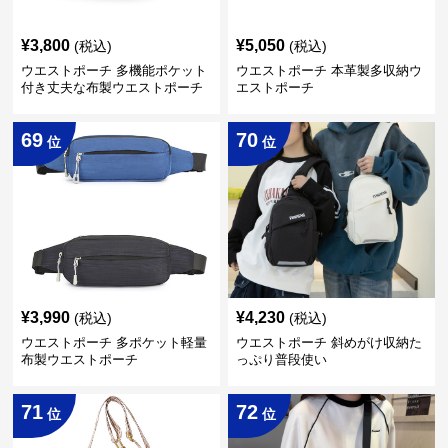
¥
3,800
¥
5,050
(税込)
(税込)
ウエストポーチ 多機能ポケット
ウエストポーチ 本革製多収納ウ
付き丈夫な布製ウエストポーチ
エストポーチ
69
70
位
位
¥
3,990
¥
4,230
(税込)
(税込)
ウエストポーチ 多ポケット軽量
ウエストポーチ 斜めがけ収納た
布製ウエストポーチ
っぷり普段使い
71
72
位
位