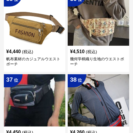
¥
4,440
¥
4,510
(税込)
(税込)
帆布素材のカジュアルウエスト
幾何学柄織り生地のウエストポ
ポーチ
ーチ
37
38
位
位
¥
4,450
¥
4,260
(税込)
(税込)