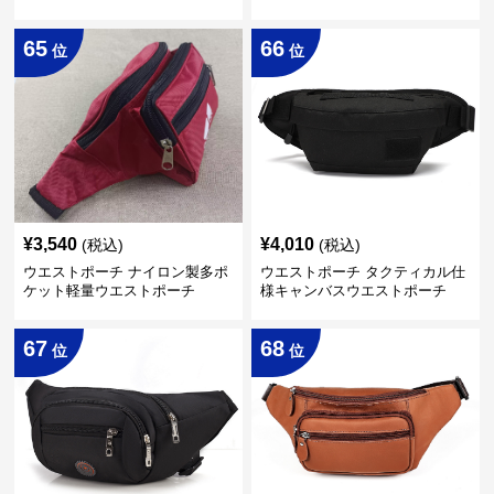
65
66
位
位
¥
3,540
¥
4,010
(税込)
(税込)
ウエストポーチ ナイロン製多ポ
ウエストポーチ タクティカル仕
ケット軽量ウエストポーチ
様キャンバスウエストポーチ
67
68
位
位