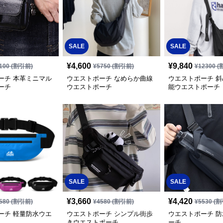
SALE
SALE
¥
4,600
¥
9,840
100
(割引前)
¥
5750
(割引前)
¥
12300
(
ーチ 本革ミニマル
ウエストポーチ なめらか曲線
ウエストポーチ 
ーチ
ウエストポーチ
能ウエストポーチ
SALE
SALE
¥
3,660
¥
4,420
580
(割引前)
¥
4580
(割引前)
¥
5530
(割
ーチ 軽量防水ウエ
ウエストポーチ シンプル街歩
ウエストポーチ 
きウエストポーチ
ーチ