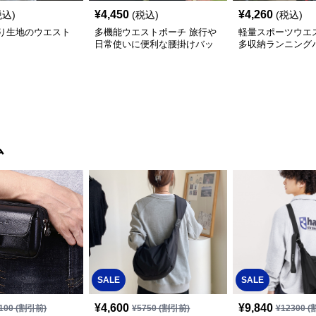
¥
4,450
¥
4,260
税込)
(税込)
(税込)
り生地のウエスト
多機能ウエストポーチ 旅行や
軽量スポーツウエ
日常使いに便利な腰掛けバッ
多収納ランニング
グ
ム
SALE
SALE
¥
4,600
¥
9,840
100
(割引前)
¥
5750
(割引前)
¥
12300
(