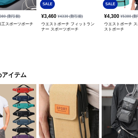
SALE
SALE
¥
3,460
¥
4,300
080
(割引前)
¥
4330
(割引前)
¥
5380
(割
加工スポーツポーチ
ウエストポーチ フィットラン
ウエストポーチ 
ナー スポーツポーチ
ストポーチ
めアイテム