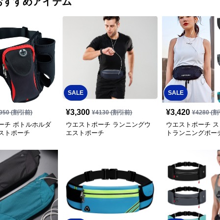
おすすめアイテム
SALE
SALE
¥
3,300
¥
3,420
950
(割引前)
¥
4130
(割引前)
¥
4280
(割
ーチ ボトルホルダ
ウエストポーチ ランニングウ
ウエストポーチ 
ストポーチ
エストポーチ
トランニングポー