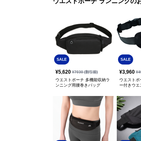
ウエストポーチ
ランニング
の
SALE
SALE
¥
5,620
¥
3,960
¥
7030
(割引前)
¥
4
ウエストポーチ 多機能収納ラ
ウエストポ
ンニング用腰巻きバッグ
ー付きウエ