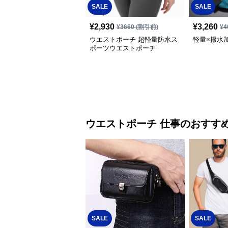
SALE
SALE
¥
2,930
¥
3,260
¥
3660
(割引前)
¥
4
ウエストポーチ 超軽量防水ス
軽量×撥水
ポーツウエストポーチ
ウエストポーチ
仕事
のおすす
SALE
SALE