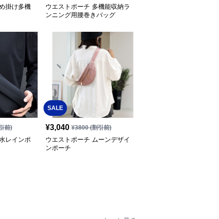
斜め掛け多機
ウエストポーチ 多機能収納ラ
ンニング用腰巻きバッグ
SALE
¥
3,040
引前)
¥
3800
(割引前)
防水レインポ
ウエストポーチ ムーンデザイ
ンポーチ