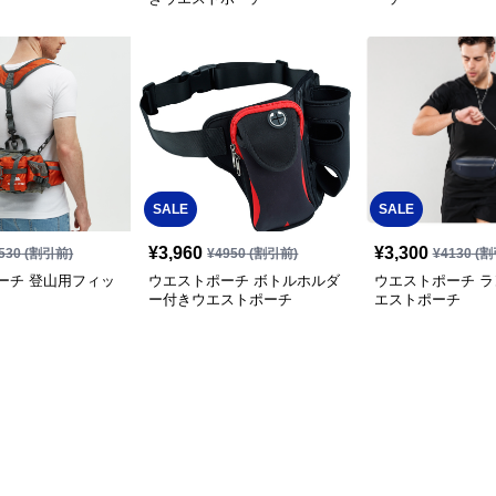
SALE
SALE
¥
3,960
¥
3,300
530
(割引前)
¥
4950
(割引前)
¥
4130
(割
ーチ 登山用フィッ
ウエストポーチ ボトルホルダ
ウエストポーチ 
ー付きウエストポーチ
エストポーチ