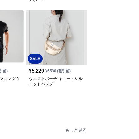
SALE
¥
5,220
引前)
¥
6530
(割引前)
ランニングウ
ウエストポーチ キュートシル
エットバッグ
もっと見る