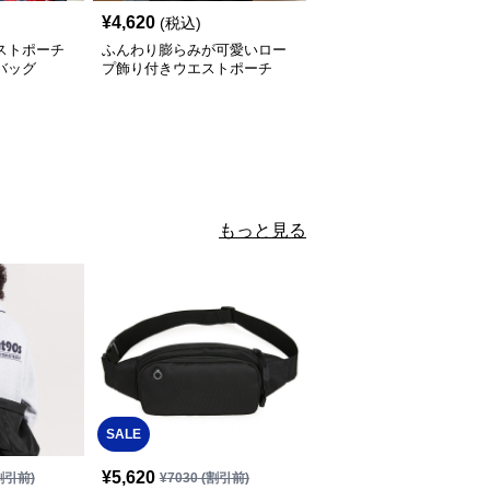
¥
4,620
(税込)
ストポーチ
ふんわり膨らみが可愛いロー
バッグ
プ飾り付きウエストポーチ
もっと見る
SALE
¥
5,620
割引前)
¥
7030
(割引前)