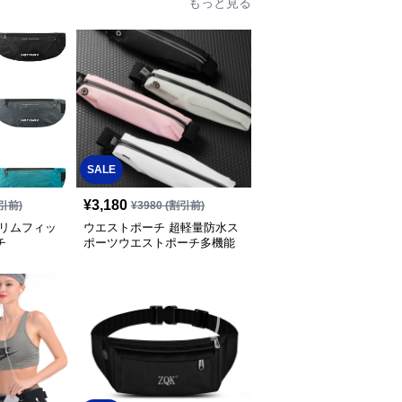
もっと見る
SALE
¥
3,180
引前)
¥
3980
(割引前)
スリムフィッ
ウエストポーチ 超軽量防水ス
チ
ポーツウエストポーチ多機能
収納型