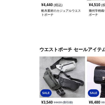
¥
4,440
¥
4,510
(税込)
(
帆布素材のカジュアルウエス
幾何学柄織
トポーチ
ポーチ
ウエストポーチ セールアイテ
SALE
SALE
¥
3,540
¥
6,480
¥
4430
(割引前)
¥
8