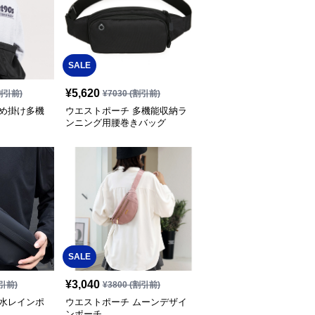
SALE
¥
5,620
割引前)
¥
7030
(割引前)
斜め掛け多機
ウエストポーチ 多機能収納ラ
ンニング用腰巻きバッグ
SALE
¥
3,040
引前)
¥
3800
(割引前)
防水レインポ
ウエストポーチ ムーンデザイ
ンポーチ