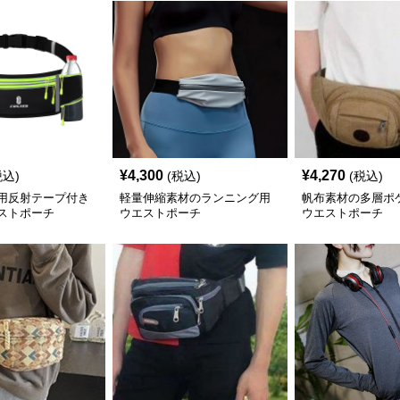
¥
4,300
¥
4,270
税込)
(税込)
(税込)
用反射テープ付き
軽量伸縮素材のランニング用
帆布素材の多層ポ
ストポーチ
ウエストポーチ
ウエストポーチ