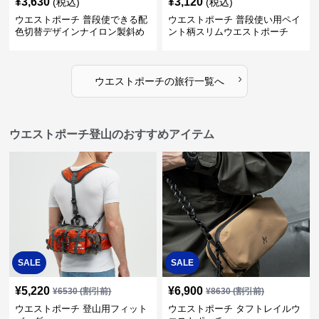
¥
3,630
¥
3,120
(税込)
(税込)
ウエストポーチ 普段使できる配
ウエストポーチ 普段使い用ペイ
色切替デザインナイロン製斜め
ント柄スリムウエストポーチ
掛けウエストポーチ
›
ウエストポーチ
の
旅行
一覧へ
ウエストポーチ登山のおすすめアイテム
SALE
SALE
¥
5,220
¥
6,900
¥
6530
(割引前)
¥
8630
(割引前)
ウエストポーチ 登山用フィット
ウエストポーチ タフトレイルウ