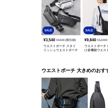
SALE
SALE
¥
3,540
¥
9,840
¥
4430
(割引前)
¥
12300
ウエストポーチ スタイ
ウエストポーチ 
リッシュウエストポーチ
け多機能ウエス
ウエストポーチ
大きめ
のおす