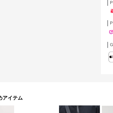
P
P
G
めアイテム