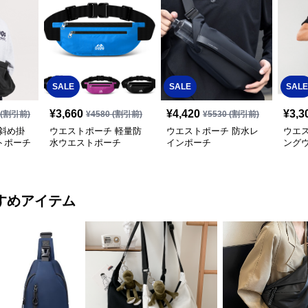
SALE
SALE
SALE
¥
3,660
¥
4,420
¥
3,3
(割引前)
¥
4580
(割引前)
¥
5530
(割引前)
斜め掛
ウエストポーチ 軽量防
ウエストポーチ 防水レ
ウエ
トポーチ
水ウエストポーチ
インポーチ
ング
すめアイテム