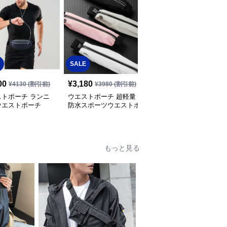
SALE
SALE
00
¥
3,180
¥
2,930
¥
4130
(割引前)
¥
3980
(割引前)
¥
3660
(割引前)
ストポーチ ランニ
ウエストポーチ 超軽量
ウエストポーチ 超軽量
ウエストポーチ
防水スポーツウエストポ
防水スポーツウエストポ
ーチ多機能収納型
ーチ
もっと見る