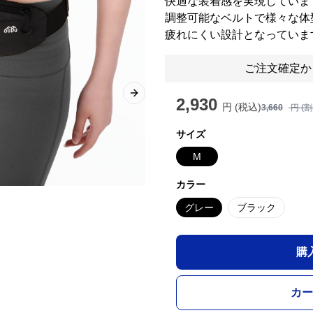
快適な装着感を実現していま
調整可能なベルトで様々な体
疲れにくい設計となっていま
ご注文確定か
Next slide
2,930
円 (税込)
3,660
円 (
サイズ
M
カラー
グレー
ブラック
購
カー