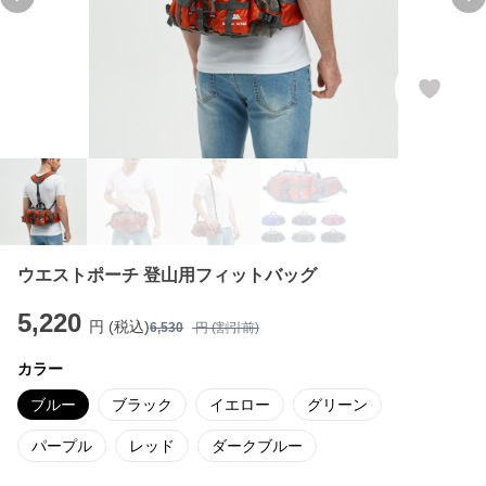
Previous slide
Ne
ウエストポーチ 登山用フィットバッグ
5,220
円 (税込)
6,530
円 (割引前)
カラー
ブルー
ブラック
イエロー
グリーン
パープル
レッド
ダークブルー