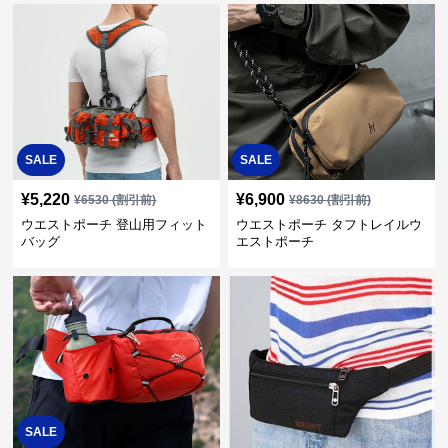
SALE
SALE
¥
5,220
¥
6,900
¥
6530
(割引前)
¥
8630
(割引前)
ウエストポーチ 登山用フィット
ウエストポーチ タフトレイルウ
バッグ
エストポーチ
SALE