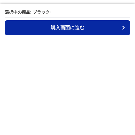
選択中の商品: ブラック+
選択中の商品: ブラック+
購入画面に進む
購入画面に進む
Waistpouch-lab
について
利用規約