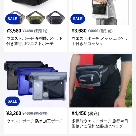
SALE
SALE
¥
3,580
¥
3,680
¥
4480
(割引前)
¥
4600
(割引前)
ウエストポーチ 多機能ポケット
ウエストポーチ メッシュポケッ
付き旅行用ウエストポーチ
ト付きサコッシュ
SALE
¥
3,200
¥
4,450
(税込)
¥
4000
(割引前)
ウエストポーチ 防水加工ポーチ
多機能ウエストポーチ 旅行や日
常使いに便利な腰掛けバッグ