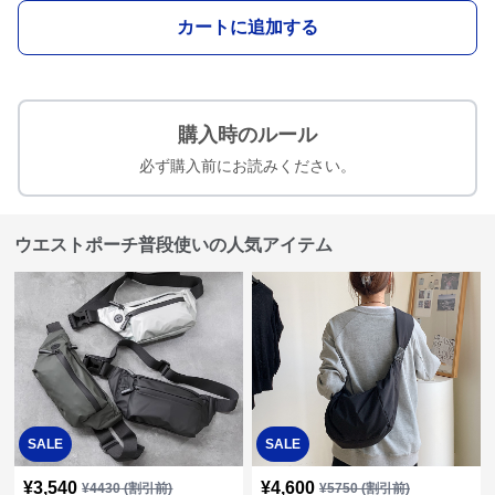
カートに追加する
購入時のルール
必ず購入前にお読みください。
ウエストポーチ普段使いの人気アイテム
SALE
SALE
¥
3,540
¥
4,600
¥
4430
(割引前)
¥
5750
(割引前)