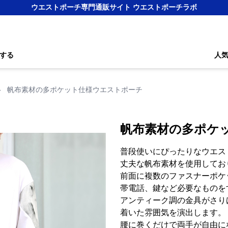
ウエストポーチ専門通販サイト ウエストポーチラボ
する
人
›
帆布素材の多ポケット仕様ウエストポーチ
帆布素材の多ポケ
普段使いにぴったりなウエス
丈夫な帆布素材を使用してお
前面に複数のファスナーポケ
帯電話、鍵など必要なものを
アンティーク調の金具がさり
着いた雰囲気を演出します。
腰に巻くだけで両手が自由に