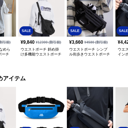
SALE
SALE
SALE
¥
9,840
¥
3,660
¥
4,4
割引前)
¥
12300
(割引前)
¥
4580
(割引前)
なめら
ウエストポーチ 斜め掛
ウエストポーチ シンプ
ウエ
ポーチ
け多機能ウエストポーチ
ル街歩きウエストポーチ
イン
めアイテム