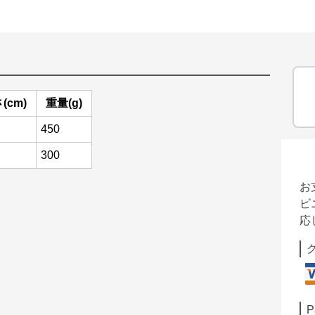
(cm)
重量(g)
450
300
お
ビ
応
P