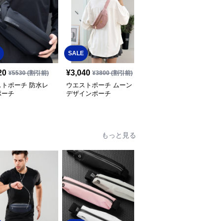
SALE
SALE
20
¥
3,040
¥
3,680
¥
5530
(割引前)
¥
3800
(割引前)
¥
4600
(割引前)
ストポーチ 防水レ
ウエストポーチ ムーン
ウエストポーチ メッシ
ポーチ
デザインポーチ
ュポケット付きサコッシ
ュ
もっと見る