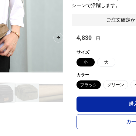
シーンで活躍します。
ご注文確定か
4,830
円
Next slide
サイズ
小
大
カラー
ブラック
グリーン
購
カー