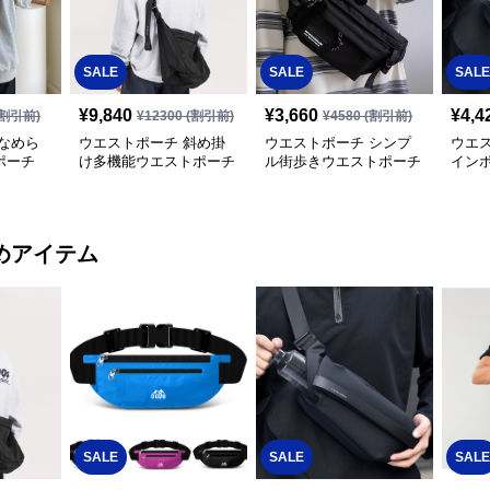
SALE
SALE
SALE
¥
9,840
¥
3,660
¥
4,4
割引前)
¥
12300
(割引前)
¥
4580
(割引前)
なめら
ウエストポーチ 斜め掛
ウエストポーチ シンプ
ウエ
ポーチ
け多機能ウエストポーチ
ル街歩きウエストポーチ
イン
めアイテム
SALE
SALE
SALE