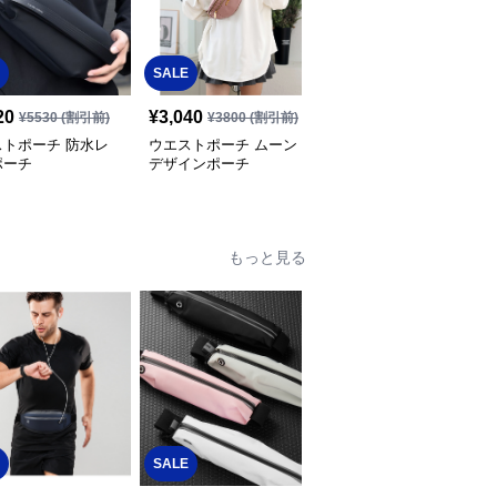
SALE
SALE
20
¥
3,040
¥
3,680
¥
5530
(割引前)
¥
3800
(割引前)
¥
4600
(割引前)
ストポーチ 防水レ
ウエストポーチ ムーン
ウエストポーチ メッシ
ポーチ
デザインポーチ
ュポケット付きサコッシ
ュ
もっと見る
SALE
SALE