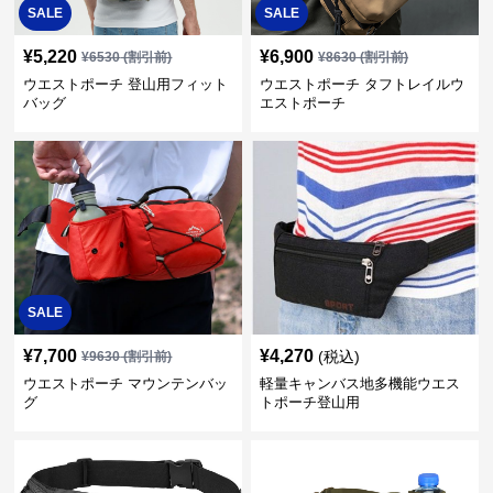
SALE
SALE
¥
5,220
¥
6,900
¥
6530
(割引前)
¥
8630
(割引前)
ウエストポーチ 登山用フィット
ウエストポーチ タフトレイルウ
バッグ
エストポーチ
SALE
¥
7,700
¥
4,270
(税込)
¥
9630
(割引前)
ウエストポーチ マウンテンバッ
軽量キャンバス地多機能ウエス
グ
トポーチ登山用