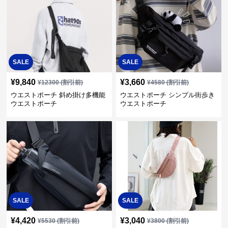
SALE
SALE
¥
9,840
¥
3,660
¥
12300
(割引前)
¥
4580
(割引前)
ウエストポーチ 斜め掛け多機能
ウエストポーチ シンプル街歩き
ウエストポーチ
ウエストポーチ
SALE
SALE
¥
4,420
¥
3,040
¥
5530
(割引前)
¥
3800
(割引前)