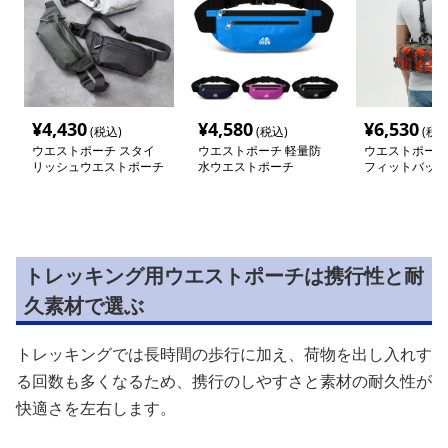
¥
4,430
¥
4,580
¥
6,530
(税込)
(税込)
(税込
ウエストポーチ スタイ
ウエストポーチ 軽量防
ウエストポーチ
リッシュウエストポーチ
水ウエストポーチ
フィットバッグ
トレッキング用ウエストポーチは携行性と耐
久素材で選ぶ
トレッキングでは長時間の歩行に加え、荷物を出し入れす
る回数も多くなるため、携行のしやすさと素材の耐久性が
快適さを左右します。