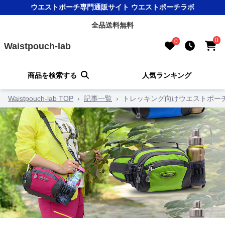
ウエストポーチ専門通販サイト ウエストポーチラボ
全品送料無料
0
0
Waistpouch-lab
商品を検索する
人気ランキング
Waistpouch-lab TOP
›
記事一覧
›
トレッキング向けウエストポー