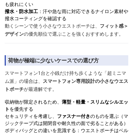
も疲れにくい
撥水・防水加工
：汗や急な雨に対応できるナイロン素材や
撥水コーティングを確認する
動くシーンで使う小さなウエストポーチは、
フィット感＞
デザイン
の優先順位で選ぶことを強くおすすめします。
荷物が極端に少ないケースでの選び方
スマートフォン1台と小銭だけ持ち歩くような「超ミニマ
ム派」の場合は、
スマートフォン専用設計の小さなウエス
トポーチ
が最適解です。
収納物が限定されるため、
薄型・軽量・スリムなシルエッ
ト
を優先する
セキュリティを考慮し、
ファスナー付き
のものを選ぶ（マ
ジックテープ式は開閉音や耐久性の面で劣ることがある）
ボディバッグとの違いを意識する：ウエストポーチはベル