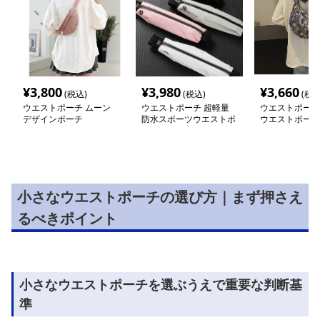
¥
3,800
¥
3,980
¥
3,660
(税込)
(税込)
(税込
ウエストポーチ ムーン
ウエストポーチ 超軽量
ウエストポーチ
デザインポーチ
防水スポーツウエストポ
ウエストポーチ
ーチ多機能収納型
小さなウエストポーチの選び方｜まず押さえ
るべきポイント
小さなウエストポーチを選ぶうえで重要な判断基
準