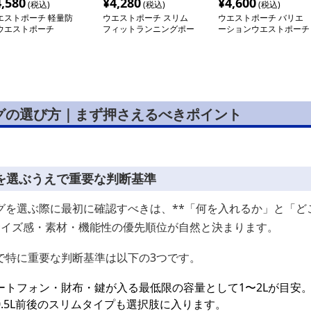
4,580
¥
4,280
¥
4,600
(税込)
(税込)
(税込)
エストポーチ 軽量防
ウエストポーチ スリム
ウエストポーチ バリエ
ウエストポーチ
フィットランニングポー
ーションウエストポーチ
チ
グの選び方｜まず押さえるべきポイント
を選ぶうえで重要な判断基準
を選ぶ際に最初に確認すべきは、**「何を入れるか」と「どこ
サイズ感・素材・機能性の優先順位が自然と決まります。
で特に重要な判断基準は以下の3つです。
ートフォン・財布・鍵が入る最低限の容量として1〜2Lが目安
.5L前後のスリムタイプも選択肢に入ります。