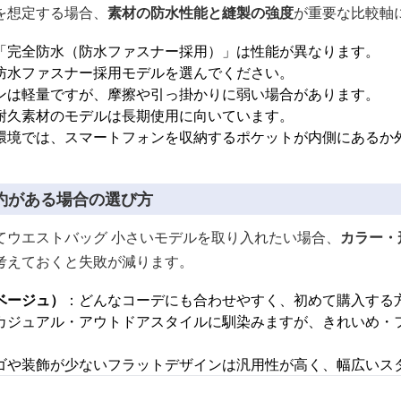
を想定する場合、
素材の防水性能と縫製の強度
が重要な比較軸
「完全防水（防水ファスナー採用）」は性能が異なります。
防水ファスナー採用モデルを選んでください。
ンは軽量ですが、摩擦や引っ掛かりに弱い場合があります。
耐久素材のモデルは長期使用に向いています。
環境では、スマートフォンを収納するポケットが内側にあるか
約がある場合の選び方
てウエストバッグ 小さいモデルを取り入れたい場合、
カラー・
考えておくと失敗が減ります。
ベージュ）
：どんなコーデにも合わせやすく、初めて購入する
カジュアル・アウトドアスタイルに馴染みますが、きれいめ・
ゴや装飾が少ないフラットデザインは汎用性が高く、幅広いス