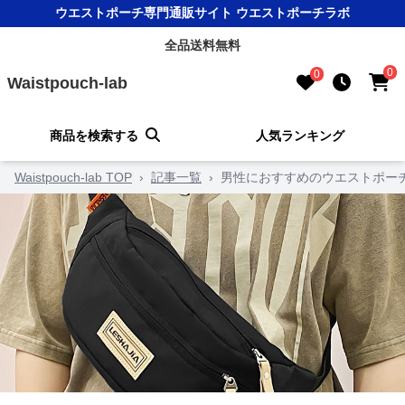
ウエストポーチ専門通販サイト ウエストポーチラボ
全品送料無料
0
0
Waistpouch-lab
商品を検索する
人気ランキング
Waistpouch-lab TOP
›
記事一覧
›
男性におすすめのウエストポー