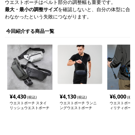
ウエストポーチはベルト部分の調整幅も重要です。
最大・最小の調整サイズ
を確認しないと、自分の体型に合
わなかったという失敗につながります。
今回紹介する商品一覧
¥
4,430
¥
4,130
¥
6,000
(税込)
(税込)
(税込
ウエストポーチ スタイ
ウエストポーチ ランニ
ウエストポーチ
リッシュウエストポーチ
ングウエストポーチ
ィリティポーチ