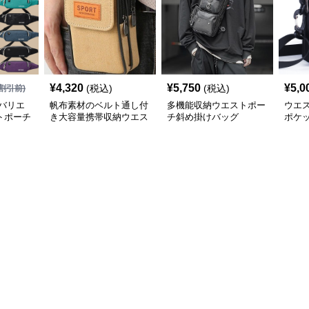
¥
4,320
¥
5,750
¥
5,0
(税込)
(税込)
割引前)
バリエ
帆布素材のベルト通し付
多機能収納ウエストポー
ウエ
トポーチ
き大容量携帯収納ウエス
チ斜め掛けバッグ
ポケ
トポーチ
トポ