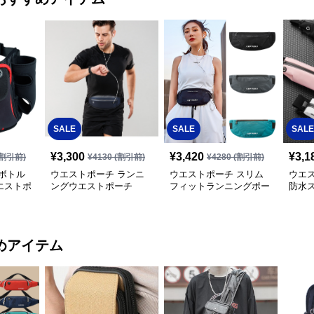
SALE
SALE
SALE
¥
3,300
¥
3,420
¥
3,1
割引前)
¥
4130
(割引前)
¥
4280
(割引前)
ボトル
ウエストポーチ ランニ
ウエストポーチ スリム
ウエ
エストポ
ングウエストポーチ
フィットランニングポー
防水
チ
ーチ
めアイテム