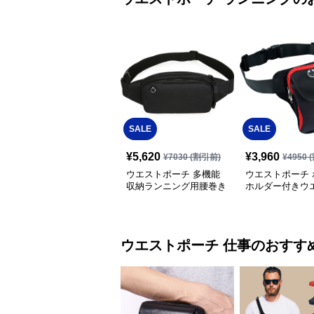
SALE
SALE
¥
5,620
¥
3,960
¥
7030
(割引前)
¥
4950
(
ウエストポーチ 多機能
ウエストポーチ 
収納ランニング用腰巻き
ホルダー付きウ
バッグ
ーチ
ウエストポーチ
仕事
のおすす