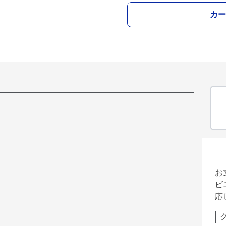
カー
お
ビ
応