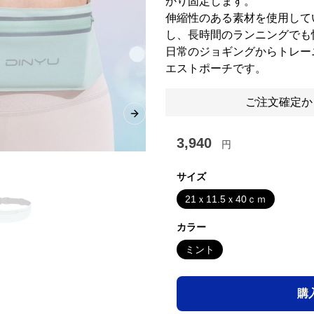
かり固定します。
伸縮性のある素材を使用して
し、長時間のランニングでも
日常のジョギングからトレー
エストポーチです。
ご注文確定か
Next slide
3,940
円
サイズ
21ｘ11.5ｘ40ｃｍ
カラー
ミント
購