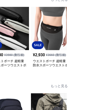
SALE
SALE
80
¥
2,930
¥
3,260
¥
3980
(割引前)
¥
3660
(割引前)
¥
4080
(割引前)
ストポーチ 超軽量
ウエストポーチ 超軽量
軽量×撥水加工スポーツ
スポーツウエストポ
防水スポーツウエストポ
ポーチ
多機能収納型
ーチ
もっと見る