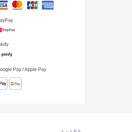
ayPay
aidy
oogle Pay / Apple Pay
もっと見る