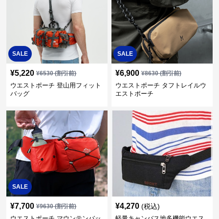
SALE
SALE
¥
5,220
¥
6,900
¥
6530
(割引前)
¥
8630
(割引前)
ウエストポーチ 登山用フィット
ウエストポーチ タフトレイルウ
バッグ
エストポーチ
SALE
¥
7,700
¥
4,270
(税込)
¥
9630
(割引前)
ウエストポーチ マウンテンバッ
軽量キャンバス地多機能ウエス