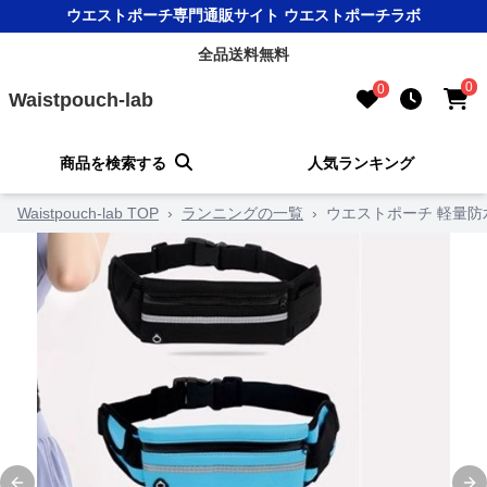
ウエストポーチ専門通販サイト ウエストポーチラボ
全品送料無料
0
0
Waistpouch-lab
商品を検索する
人気ランキング
Waistpouch-lab TOP
›
ランニングの一覧
›
ウエストポーチ 軽量