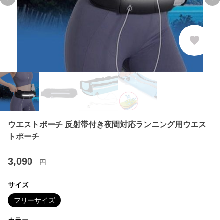
Previous slide
Ne
ウエストポーチ 反射帯付き夜間対応ランニング用ウエス
トポーチ
3,090
円
サイズ
フリーサイズ