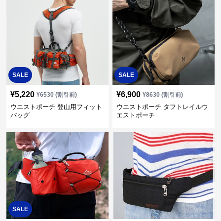
SALE
SALE
¥
5,220
¥
6,900
¥
6530
(割引前)
¥
8630
(割引前)
ウエストポーチ 登山用フィット
ウエストポーチ タフトレイルウ
バッグ
エストポーチ
SALE