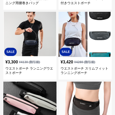
ニング用腰巻きバッグ
付きウエストポーチ
SALE
SALE
¥
3,300
¥
3,420
¥
4130
(割引前)
¥
4280
(割引前)
ウエストポーチ ランニングウエ
ウエストポーチ スリムフィット
ストポーチ
ランニングポーチ