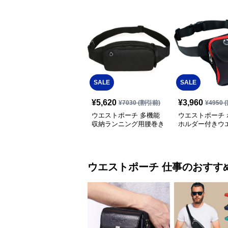
SALE
SALE
¥
5,620
¥
3,960
¥
7030
(割引前)
¥
4950
(
ウエストポーチ 多機能
ウエストポーチ 
収納ランニング用腰巻き
ホルダー付きウ
バッグ
ーチ
ウエストポーチ
仕事
のおすす