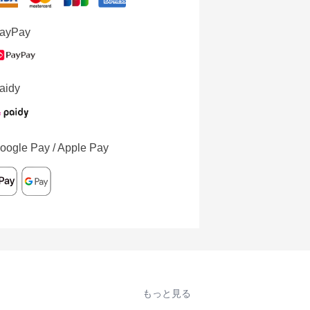
ayPay
aidy
oogle Pay / Apple Pay
もっと見る