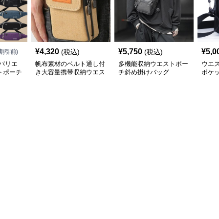
¥
4,320
¥
5,750
¥
5,0
(税込)
(税込)
割引前)
バリエ
帆布素材のベルト通し付
多機能収納ウエストポー
ウエ
トポーチ
き大容量携帯収納ウエス
チ斜め掛けバッグ
ポケ
トポーチ
トポ