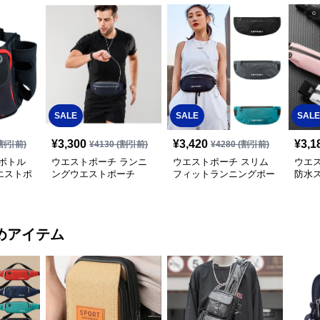
SALE
SALE
SALE
¥
3,300
¥
3,420
¥
3,1
割引前)
¥
4130
(割引前)
¥
4280
(割引前)
ボトル
ウエストポーチ ランニ
ウエストポーチ スリム
ウエ
エストポ
ングウエストポーチ
フィットランニングポー
防水
チ
ーチ
めアイテム