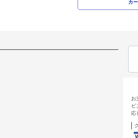
カー
お
ビ
応