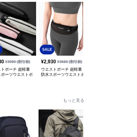
SALE
SALE
80
¥
2,930
¥
3,260
¥
3980
(割引前)
¥
3660
(割引前)
¥
4080
(割引前)
ストポーチ 超軽量
ウエストポーチ 超軽量
軽量×撥水加工スポーツ
スポーツウエストポ
防水スポーツウエストポ
ポーチ
多機能収納型
ーチ
もっと見る