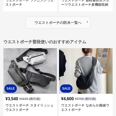
ウエストポーチ ランニングウエ
ウエストポーチ 超軽量防水スポ
ストポーチ
ーツウエストポーチ多機能収納
型
›
ウエストポーチ
の
防水
一覧へ
ウエストポーチ普段使いのおすすめアイテム
SALE
SALE
¥
3,540
¥
4,600
¥
4430
(割引前)
¥
5750
(割引前)
ウエストポーチ スタイリッシュ
ウエストポーチ なめらか曲線ウ
ウエストポーチ
エストポーチ