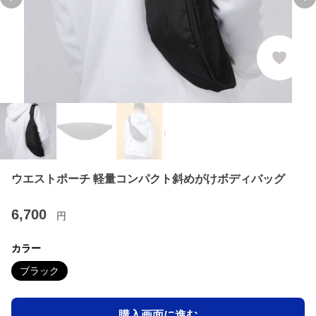
Previous slide
Ne
ウエストポーチ 軽量コンパクト斜めがけボディバッグ
6,700
円
カラー
ブラック
購入画面に進む