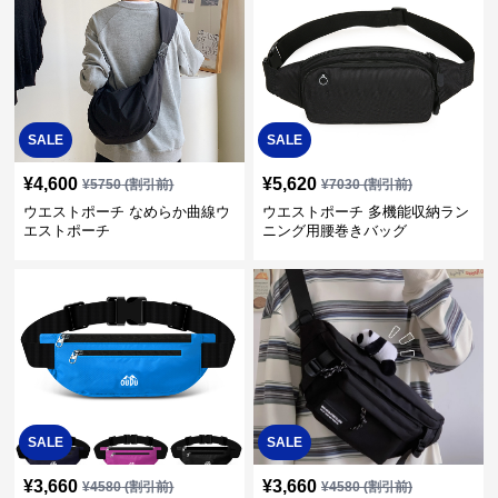
SALE
SALE
¥
4,600
¥
5,620
¥
5750
(割引前)
¥
7030
(割引前)
ウエストポーチ なめらか曲線ウ
ウエストポーチ 多機能収納ラン
エストポーチ
ニング用腰巻きバッグ
SALE
SALE
¥
3,660
¥
3,660
¥
4580
(割引前)
¥
4580
(割引前)