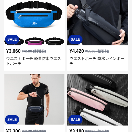
SALE
SALE
¥
3,660
¥
4,420
¥
4580
(割引前)
¥
5530
(割引前)
ウエストポーチ 軽量防水ウエス
ウエストポーチ 防水レインポー
トポーチ
チ
SALE
SALE
¥
3,300
¥
3,180
¥
4130
(割引前)
¥
3980
(割引前)