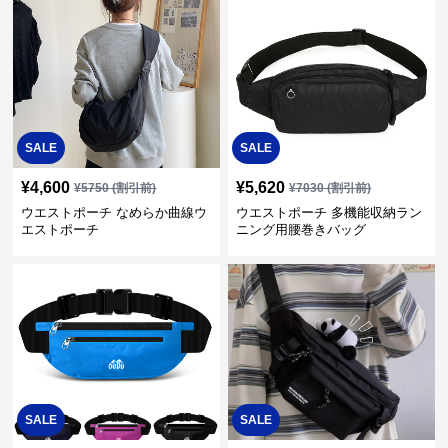
SALE
SALE
¥
4,600
¥
5,620
¥
5750
(割引前)
¥
7030
(割引前)
ウエストポーチ なめらか曲線ウ
ウエストポーチ 多機能収納ラン
エストポーチ
ニング用腰巻きバッグ
SALE
SALE