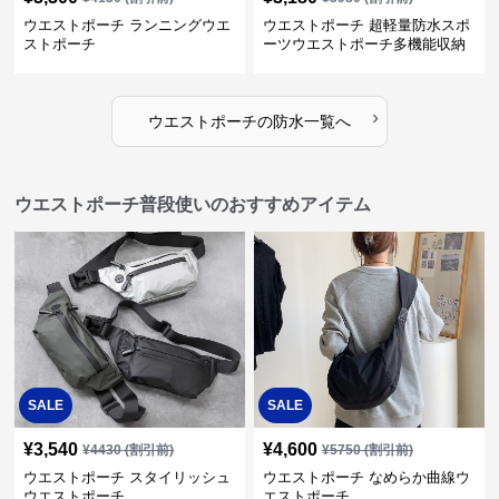
ウエストポーチ ランニングウエ
ウエストポーチ 超軽量防水スポ
ストポーチ
ーツウエストポーチ多機能収納
型
›
ウエストポーチ
の
防水
一覧へ
ウエストポーチ普段使いのおすすめアイテム
SALE
SALE
¥
3,540
¥
4,600
¥
4430
(割引前)
¥
5750
(割引前)
ウエストポーチ スタイリッシュ
ウエストポーチ なめらか曲線ウ
ウエストポーチ
エストポーチ