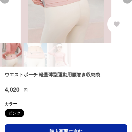
Previous slide
Ne
ウエストポーチ 軽量薄型運動用腰巻き収納袋
4,020
円
カラー
ピンク
購入画面に進む