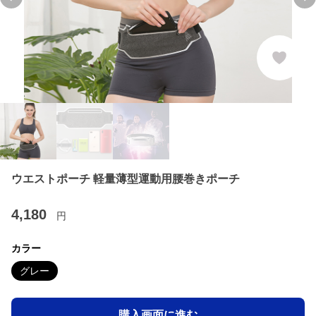
Previous slide
Ne
ウエストポーチ 軽量薄型運動用腰巻きポーチ
4,180
円
カラー
グレー
購入画面に進む