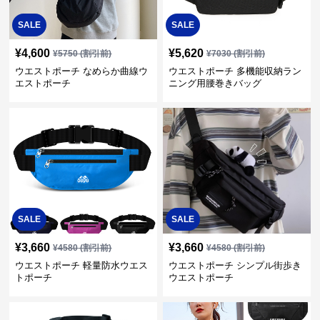
SALE
SALE
¥
4,600
¥
5,620
¥
5750
(割引前)
¥
7030
(割引前)
ウエストポーチ なめらか曲線ウ
ウエストポーチ 多機能収納ラン
エストポーチ
ニング用腰巻きバッグ
SALE
SALE
¥
3,660
¥
3,660
¥
4580
(割引前)
¥
4580
(割引前)
ウエストポーチ 軽量防水ウエス
ウエストポーチ シンプル街歩き
トポーチ
ウエストポーチ