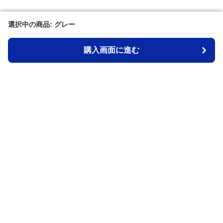
選択中の商品: グレー
選択中の商品: グレー
購入画面に進む
購入画面に進む
Waistpouch-lab
について
利用規約