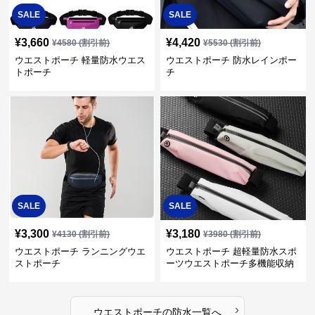
SALE
SALE
¥
3,660
¥
4,420
¥
4580
(割引前)
¥
5530
(割引前)
ウエストポーチ 軽量防水ウエス
ウエストポーチ 防水レインポー
トポーチ
チ
SALE
SALE
¥
3,300
¥
3,180
¥
4130
(割引前)
¥
3980
(割引前)
ウエストポーチ ランニングウエ
ウエストポーチ 超軽量防水スポ
ストポーチ
ーツウエストポーチ多機能収納
型
›
ウエストポーチ
の
防水
一覧へ