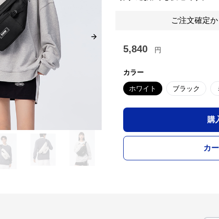
ご注文確定か
Next slide
5,840
円
カラー
ホワイト
ブラック
購
カー