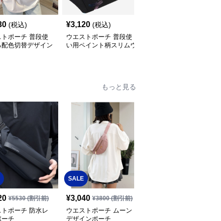
30
¥
3,120
¥
3,400
(税込)
(税込)
(税込)
ストポーチ 普段使
ウエストポーチ 普段使
ウエストポーチ 軽量ス
る配色切替デザイン
い用ペイント柄スリムウ
ポーツ仕様薄型ウエスト
ロン製斜め掛けウエ
エストポーチ
ポーチ
ポーチ
もっと見る
SALE
SALE
20
¥
3,040
¥
3,680
¥
5530
(割引前)
¥
3800
(割引前)
¥
4600
(割引前)
ストポーチ 防水レ
ウエストポーチ ムーン
ウエストポーチ メッシ
ポーチ
デザインポーチ
ュポケット付きサコッシ