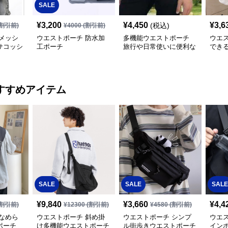
SALE
¥
3,200
¥
4,450
¥
3,6
(税込)
割引前)
¥
4000
(割引前)
メッシ
ウエストポーチ 防水加
多機能ウエストポーチ
ウエ
サコッシ
工ポーチ
旅行や日常使いに便利な
でき
腰掛けバッグ
ナイ
スト
すすめアイテム
SALE
SALE
SALE
¥
9,840
¥
3,660
¥
4,4
割引前)
¥
12300
(割引前)
¥
4580
(割引前)
なめら
ウエストポーチ 斜め掛
ウエストポーチ シンプ
ウエ
ポーチ
け多機能ウエストポーチ
ル街歩きウエストポーチ
イン