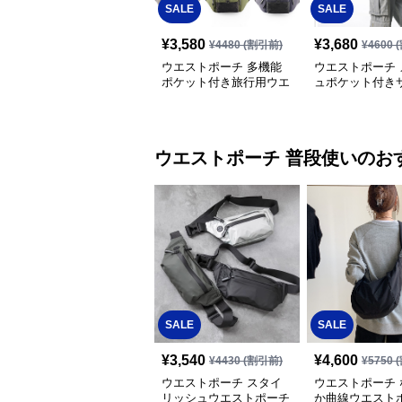
SALE
SALE
¥
3,580
¥
3,680
¥
4480
(割引前)
¥
4600
(
ウエストポーチ 多機能
ウエストポーチ 
ポケット付き旅行用ウエ
ュポケット付き
ストポーチ
ュ
ウエストポーチ
普段使い
のお
SALE
SALE
¥
3,540
¥
4,600
¥
4430
(割引前)
¥
5750
(
ウエストポーチ スタイ
ウエストポーチ 
リッシュウエストポーチ
か曲線ウエスト