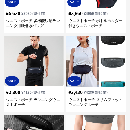
SALE
SALE
¥
5,620
¥
3,960
¥
7030
(割引前)
¥
4950
(割引前)
ウエストポーチ 多機能収納ラン
ウエストポーチ ボトルホルダー
ニング用腰巻きバッグ
付きウエストポーチ
SALE
SALE
¥
3,300
¥
3,420
¥
4130
(割引前)
¥
4280
(割引前)
ウエストポーチ ランニングウエ
ウエストポーチ スリムフィット
ストポーチ
ランニングポーチ