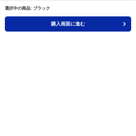
選択中の商品: ブラック
選択中の商品: ブラック
購入画面に進む
購入画面に進む
Waistpouch-lab
について
利用規約