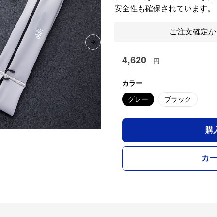
安全性も確保されています。
ご注文確定か
Next slide
4,620
円
カラー
グレー
ブラック
購
カー