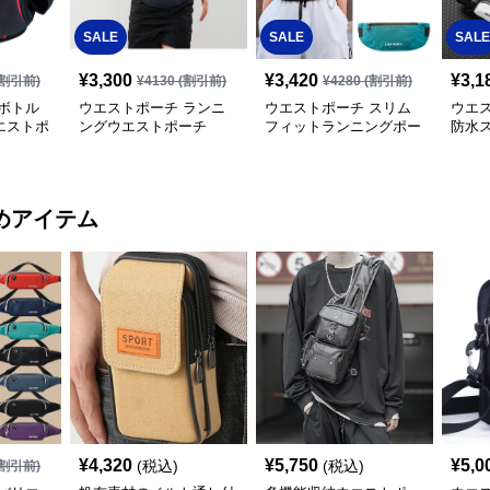
SALE
SALE
SALE
¥
3,300
¥
3,420
¥
3,1
割引前)
¥
4130
(割引前)
¥
4280
(割引前)
ボトル
ウエストポーチ ランニ
ウエストポーチ スリム
ウエ
エストポ
ングウエストポーチ
フィットランニングポー
防水
チ
ーチ
めアイテム
¥
4,320
¥
5,750
¥
5,0
(税込)
(税込)
割引前)