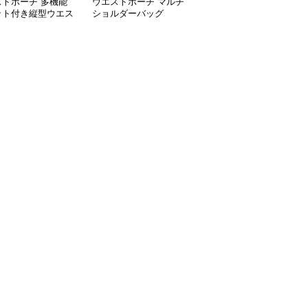
ストポーチ 多機能
ウエストポーチ マルチ
ウエストポーチ 工具用
ット付き縦型ウエス
ショルダーバッグ
ウエストバッグ
ーチ