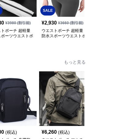
SALE
SALE
80
¥
2,930
¥
3,260
¥
3980
(割引前)
¥
3660
(割引前)
¥
4080
(割引前)
ストポーチ 超軽量
ウエストポーチ 超軽量
軽量×撥水加工スポーツ
スポーツウエストポ
防水スポーツウエストポ
ポーチ
多機能収納型
ーチ
もっと見る
00
¥
6,260
¥
4,540
(税込)
(税込)
(税込)