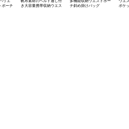
バリエ
帆布素材のベルト通し付
多機能収納ウエストポー
ウエ
トポーチ
き大容量携帯収納ウエス
チ斜め掛けバッグ
ポケ
トポーチ
トポ