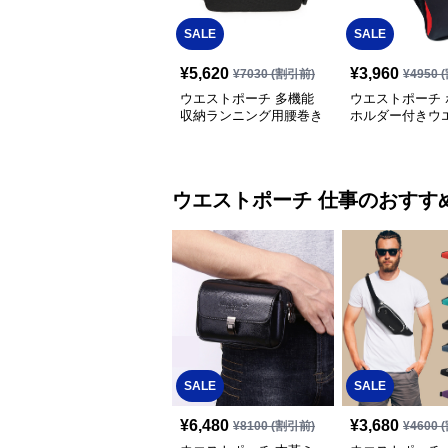
SALE
SALE
¥
5,620
¥
3,960
¥
7030
(割引前)
¥
4950
(
ウエストポーチ 多機能
ウエストポーチ 
収納ランニング用腰巻き
ホルダー付きウ
バッグ
ーチ
ウエストポーチ
仕事
のおすす
SALE
SALE
¥
6,480
¥
3,680
¥
8100
(割引前)
¥
4600
(