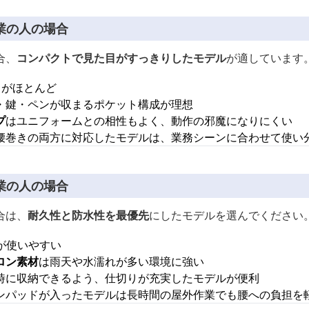
業の人の場合
合、
コンパクトで見た目がすっきりしたモデル
が適しています
スがほとんど
・鍵・ペンが収まるポケット構成が理想
プ
はユニフォームとの相性もよく、動作の邪魔になりにくい
腰巻きの両方に対応したモデルは、業務シーンに合わせて使い
業の人の場合
合は、
耐久性と防水性を最優先
にしたモデルを選んでください
が使いやすい
ロン素材
は雨天や水濡れが多い環境に強い
時に収納できるよう、仕切りが充実したモデルが便利
ンパッドが入ったモデルは長時間の屋外作業でも腰への負担を