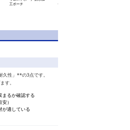
工ポーチ
ーションウエストポーチ
トウエストポー
久性」**の3点です。
げます。
収まるか確認する
目安）
材が適している