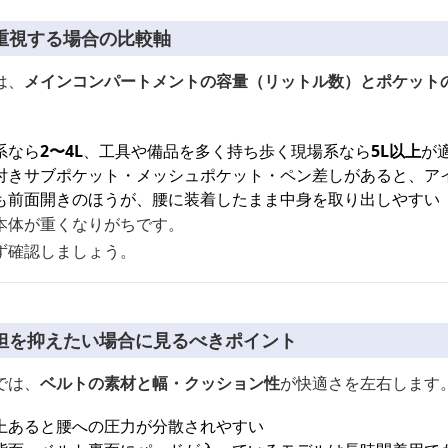
重視する場合の比較軸
は、
メインコンパートメントの容量（リットル数）とポケット
系なら
2〜4L
、工具や備品を多く持ち歩く現場系なら
5L以上
が
付きサブポケット・メッシュポケット・ペン差しがあると、ア
も前面開きのほうが、腰に装着したまま中身を取り出しやすい
本体が重くなりがちです。
ず確認しましょう。
担を抑えたい場合に見るべきポイント
では、
ベルトの素材と幅・クッション性
が快適さを左右します
以上あると腰への圧力が分散されやすい