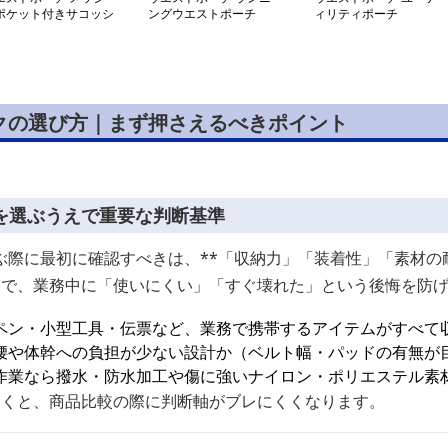
ポケット付きサコッシ
ングウエストポーチ
ィリティポーチ
クの選び方｜まず押さえるべきポイント
を選ぶうえで重要な判断基準
際に最初に確認すべきは、**「収納力」「装着性」「素材の耐
とで、業務中に「使いにくい」「すぐ壊れた」という後悔を防
ペン・小型工具・伝票など、業務で携帯するアイテムがすべて
腰や体幹への負担が少ない設計か（ベルト幅・パッドの有無が
作業なら撥水・防水加工や傷に強いナイロン・ポリエステル素
おくと、商品比較の際に判断軸がブレにくくなります。