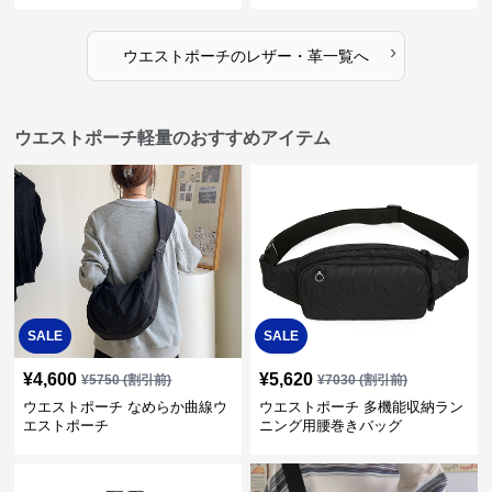
›
ウエストポーチ
の
レザー・革
一覧へ
ウエストポーチ軽量のおすすめアイテム
SALE
SALE
¥
4,600
¥
5,620
¥
5750
(割引前)
¥
7030
(割引前)
ウエストポーチ なめらか曲線ウ
ウエストポーチ 多機能収納ラン
エストポーチ
ニング用腰巻きバッグ