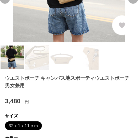
Previous slide
Ne
ウエストポーチ キャンバス地スポーティウエストポーチ
男女兼用
3,480
円
サイズ
32ｘ1ｘ11ｃｍ