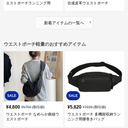
エストポーチランニング用
合成皮革ウエストポーチ
›
新着アイテムの一覧へ
ウエストポーチ軽量のおすすめアイテム
SALE
SALE
¥
4,600
¥
5,620
¥
5750
(割引前)
¥
7030
(割引前)
ウエストポーチ なめらか曲線ウ
ウエストポーチ 多機能収納ラン
エストポーチ
ニング用腰巻きバッグ