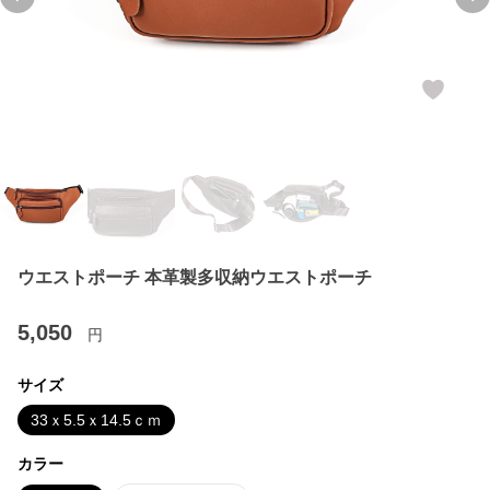
Previous slide
Ne
ウエストポーチ 本革製多収納ウエストポーチ
5,050
円
サイズ
33ｘ5.5ｘ14.5ｃｍ
カラー