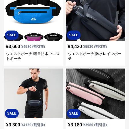
SALE
SALE
¥
3,660
¥
4,420
¥
4580
(割引前)
¥
5530
(割引前)
ウエストポーチ 軽量防水ウエス
ウエストポーチ 防水レインポー
トポーチ
チ
SALE
SALE
¥
3,300
¥
3,180
¥
4130
(割引前)
¥
3980
(割引前)