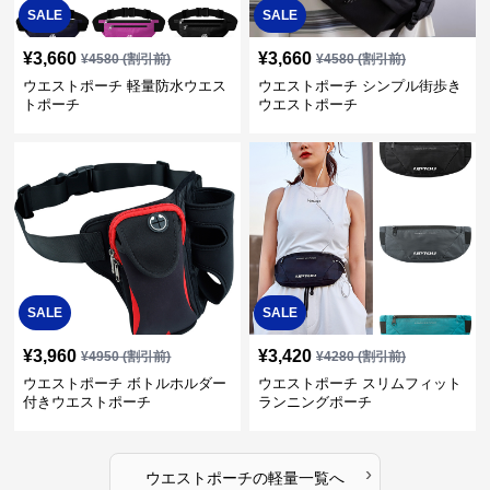
SALE
SALE
¥
3,660
¥
3,660
¥
4580
(割引前)
¥
4580
(割引前)
ウエストポーチ 軽量防水ウエス
ウエストポーチ シンプル街歩き
トポーチ
ウエストポーチ
SALE
SALE
¥
3,960
¥
3,420
¥
4950
(割引前)
¥
4280
(割引前)
ウエストポーチ ボトルホルダー
ウエストポーチ スリムフィット
付きウエストポーチ
ランニングポーチ
›
ウエストポーチ
の
軽量
一覧へ