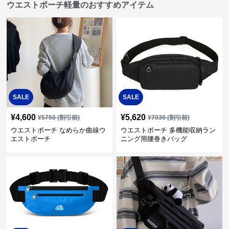
ウエストポーチ軽量のおすすめアイテム
SALE
SALE
¥
4,600
¥
5,620
¥
5750
(割引前)
¥
7030
(割引前)
ウエストポーチ なめらか曲線ウ
ウエストポーチ 多機能収納ラン
エストポーチ
ニング用腰巻きバッグ