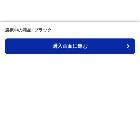
選択中の商品: ブラック
選択中の商品: ブラック
購入画面に進む
購入画面に進む
Waistpouch-lab
について