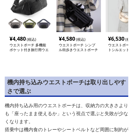
¥
4,480
¥
4,580
¥
6,530
(税込)
(税込)
(税込
ウエストポーチ 多機能
ウエストポーチ シンプ
ウエストポーチ
ポケット付き旅行用ウエ
ル街歩きウエストポーチ
トシルエットバ
ストポーチ
機内持ち込みウエストポーチは取り出しやす
さで選ぶ
機内持ち込み用のウエストポーチは、収納力の大きさより
も「座ったまま使えるか」という視点で選ぶと失敗が少な
くなります。
搭乗中は機内食のトレーやシートベルトなど周囲に制約が