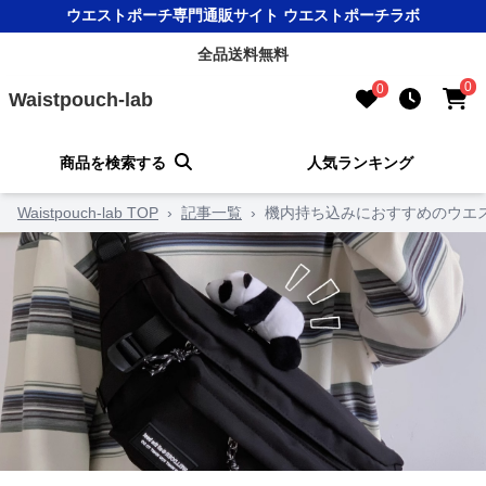
ウエストポーチ専門通販サイト ウエストポーチラボ
全品送料無料
0
0
Waistpouch-lab
商品を検索する
人気ランキング
Waistpouch-lab TOP
›
記事一覧
›
機内持ち込みにおすすめのウエ