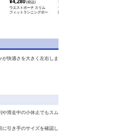
¥
4,280
¥
3,980
¥
3,660
(税込)
(税込)
(税込
ウエストポーチ スリム
ウエストポーチ 超軽量
ウエストポーチ
フィットランニングポー
防水スポーツウエストポ
防水スポーツウ
チ
ーチ多機能収納型
ーチ
かが快適さを大きく左右しま
列や滑走中の小休止でもスム
前に引き手のサイズを確認し