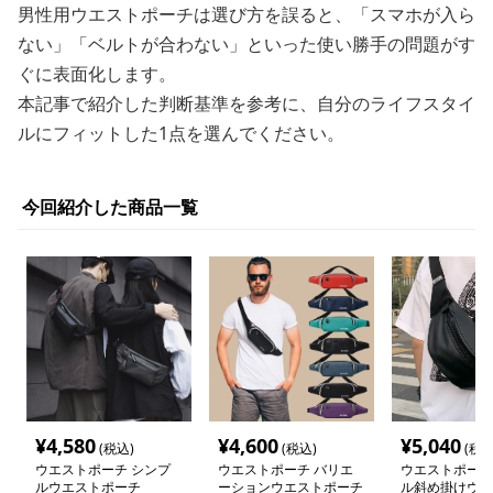
男性用ウエストポーチは選び方を誤ると、「スマホが入ら
ない」「ベルトが合わない」といった使い勝手の問題がす
ぐに表面化します。
本記事で紹介した判断基準を参考に、自分のライフスタイ
ルにフィットした1点を選んでください。
今回紹介した商品一覧
¥
4,580
¥
4,600
¥
5,040
(税込)
(税込)
(税込
ウエストポーチ シンプ
ウエストポーチ バリエ
ウエストポーチ
ルウエストポーチ
ーションウエストポーチ
ル斜め掛けウエ