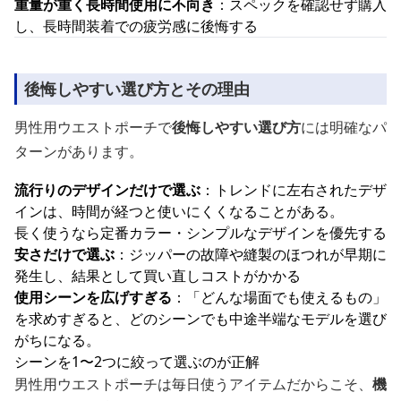
重量が重く長時間使用に不向き
：スペックを確認せず購入
し、長時間装着での疲労感に後悔する
後悔しやすい選び方とその理由
男性用ウエストポーチで
後悔しやすい選び方
には明確なパ
ターンがあります。
流行りのデザインだけで選ぶ
：トレンドに左右されたデザ
インは、時間が経つと使いにくくなることがある。
長く使うなら定番カラー・シンプルなデザインを優先する
安さだけで選ぶ
：ジッパーの故障や縫製のほつれが早期に
発生し、結果として買い直しコストがかかる
使用シーンを広げすぎる
：「どんな場面でも使えるもの」
を求めすぎると、どのシーンでも中途半端なモデルを選び
がちになる。
シーンを1〜2つに絞って選ぶのが正解
男性用ウエストポーチは毎日使うアイテムだからこそ、
機