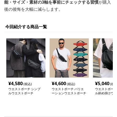
能・サイズ・素材の3軸を事前にチェックする習慣
が購入
後の後悔を大幅に減らします。
今回紹介する商品一覧
¥
4,580
¥
4,600
¥
5,040
(税込)
(税込)
(税込
ウエストポーチ シンプ
ウエストポーチ バリエ
ウエストポーチ
ルウエストポーチ
ーションウエストポーチ
ル斜め掛けウエ
チ